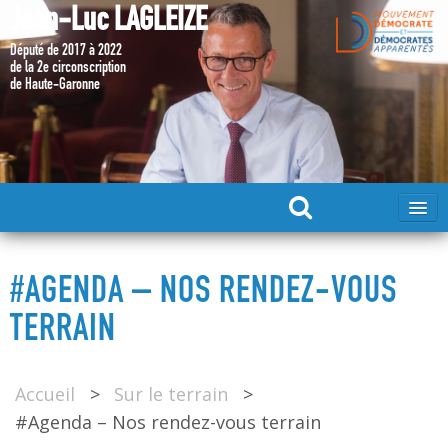
Jean-Luc LAGLEIZE
Député de 2017 à 2022
de la 2e circonscription
de Haute-Garonne
ACCUEIL
#AGENDA – NOS RENDEZ-VOUS
MA CANDIDATURE 2024
TERRAIN
DÉPUTÉ 2017 – 2022
Accueil
>
Sur le terrain
>
#Agenda – Nos rendez-vous terrain
MES ACTIONS 2017 – 2022