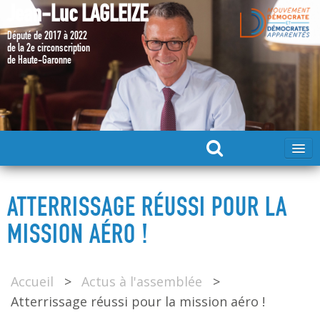
Jean-Luc LAGLEIZE
Député de 2017 à 2022
de la 2e circonscription
de Haute-Garonne
ACCUEIL
ATTERRISSAGE RÉUSSI POUR LA
MA CANDIDATURE 2024
MISSION AÉRO !
DÉPUTÉ 2017 – 2022
Accueil
>
Actus à l'assemblée
>
Atterrissage réussi pour la mission aéro !
MES ACTIONS 2017 – 2022