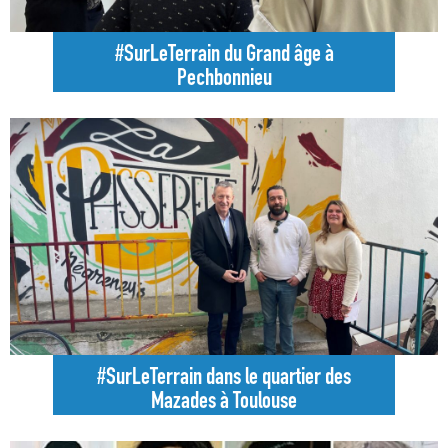
#SurLeTerrain du Grand âge à
Pechbonnieu
#SurLeTerrain dans le quartier des
Mazades à Toulouse