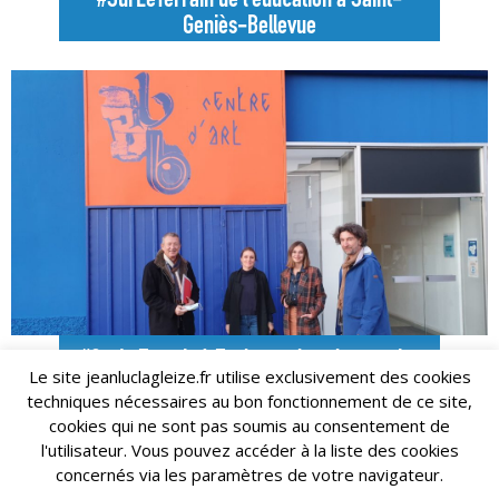
#SurLeTerrain de l’éducation à Saint-
Geniès-Bellevue
#SurLeTerrain à Toulouse dans le quartier
de la Maourine Borderouge