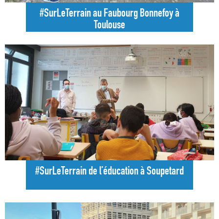
#SurLeTerrain au Faubourg Bonnefoy à
Toulouse
#SurLeTerrain de l’éducation à Soupetard