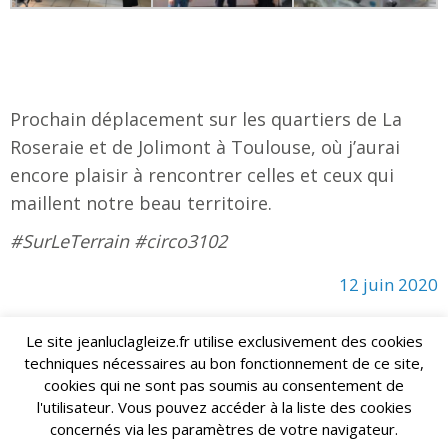
Prochain déplacement sur les quartiers de La
Roseraie et de Jolimont à Toulouse, où j’aurai
encore plaisir à rencontrer celles et ceux qui
maillent notre beau territoire.
#SurLeTerrain #circo3102
12 juin 2020
Le site jeanluclagleize.fr utilise exclusivement des cookies
techniques nécessaires au bon fonctionnement de ce site,
lagleize2024@gmail.com
Jean-Luc LAGLEIZE - e-mail :
cookies qui ne sont pas soumis au consentement de
Mentions Légales
- Copyright © 2024. Tous droits réservés.
l'utilisateur. Vous pouvez accéder à la liste des cookies
concernés via les paramètres de votre navigateur.