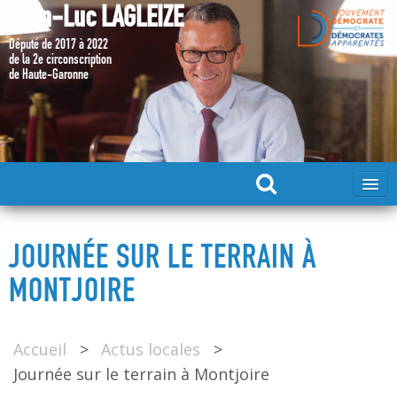
Jean-Luc LAGLEIZE
Député de 2017 à 2022
de la 2e circonscription
de Haute-Garonne
ACCUEIL
JOURNÉE SUR LE TERRAIN À
MA CANDIDATURE 2024
MONTJOIRE
DÉPUTÉ 2017 – 2022
Accueil
>
Actus locales
>
Journée sur le terrain à Montjoire
MES ACTIONS 2017 – 2022