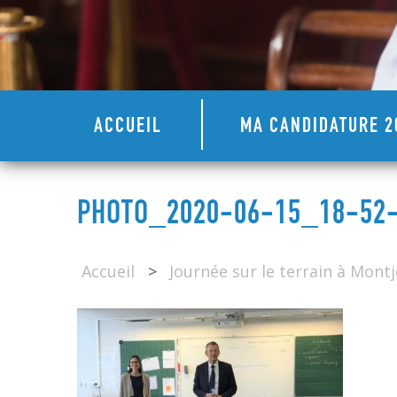
ACCUEIL
MA CANDIDATURE 2
PHOTO_2020-06-15_18-52-1
Accueil
>
Journée sur le terrain à Montj