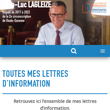
Jean-Luc LAGLEIZE
Député de 2017 à 2022
de la 2e circonscription
de Haute-Garonne
ACCUEIL
TOUTES MES LETTRES
MA CANDIDATURE 2024
D’INFORMATION
DÉPUTÉ 2017 – 2022
Retrouvez ici l’ensemble de mes lettres
MES ACTIONS 2017 – 2022
d’information.