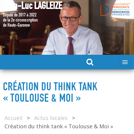
Jean-Luc LAGLEIZE
Député de 2017 à 2022
de la 2e circonscription
de Haute-Garonne
ACCUEIL
CRÉATION DU THINK TANK
MA CANDIDATURE 2024
« TOULOUSE & MOI »
DÉPUTÉ 2017 – 2022
Accueil
>
Actus locales
>
Création du think tank « Toulouse & Moi »
MES ACTIONS 2017 – 2022