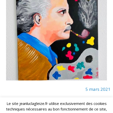
5 mars 2021
Le site jeanluclagleize.fr utilise exclusivement des cookies
techniques nécessaires au bon fonctionnement de ce site,
lagleize2024@gmail.com
Jean-Luc LAGLEIZE - e-mail :