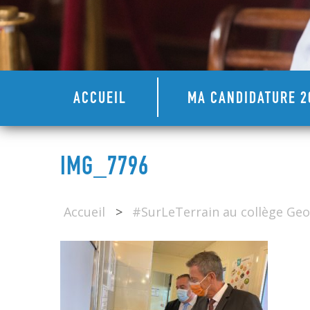
ACCUEIL
MA CANDIDATURE 2
IMG_7796
Accueil
>
#SurLeTerrain au collège Geo