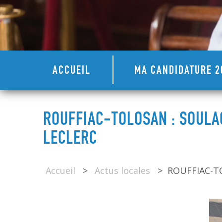
ACCUEIL
MA CANDIDATURE 2
ROUFFIAC-TOLOSAN : SOUL
LECLERC
Accueil
>
Actus locales
>
ROUFFIAC-TO