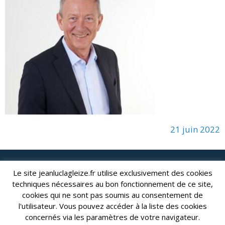
21 juin 2022
lagleize2024@gmail.com
Le site jeanluclagleize.fr utilise exclusivement des cookies
Jean-Luc LAGLEIZE - e-mail :
techniques nécessaires au bon fonctionnement de ce site,
Mentions Légales
- Copyright © 2024. Tous droits réservés.
cookies qui ne sont pas soumis au consentement de
l'utilisateur. Vous pouvez accéder à la liste des cookies
concernés via les paramètres de votre navigateur.