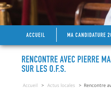
ACCUEIL
MA CANDIDATURE 2
RENCONTRE AVEC PIERRE MA
SUR LES O.F.S.
Accueil
>
Actus locales
>
Rencontre av