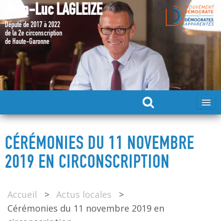
Jean-Luc LAGLEIZE
Député de 2017 à 2022
de la 2e circonscription
de Haute-Garonne
ACCUEIL
CÉRÉMONIES DU 11 NOVEMBRE
MA CANDIDATURE 2024
2019 EN CIRCONSCRIPTION
DÉPUTÉ 2017 – 2022
Accueil
>
Actus locales
>
Cérémonies du 11 novembre 2019 en
MES ACTIONS 2017 – 2022