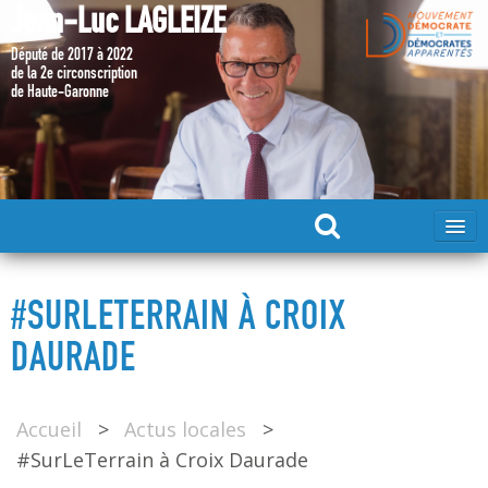
Jean-Luc LAGLEIZE
Député de 2017 à 2022
de la 2e circonscription
de Haute-Garonne
ACCUEIL
#SURLETERRAIN À CROIX
MA CANDIDATURE 2024
DAURADE
DÉPUTÉ 2017 – 2022
Accueil
>
Actus locales
>
#SurLeTerrain à Croix Daurade
MES ACTIONS 2017 – 2022