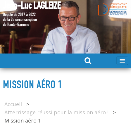
Jean-Luc LAGLEIZE
Député de 2017 à 2022
de la 2e circonscription
de Haute-Garonne
ACCUEIL
MISSION AÉRO 1
MA CANDIDATURE 2024
Accueil
>
DÉPUTÉ 2017 – 2022
Atterrissage réussi pour la mission aéro !
>
Mission aéro 1
MES ACTIONS 2017 – 2022