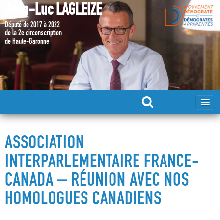
Jean-Luc LAGLEIZE
Député de 2017 à 2022
de la 2e circonscription
de Haute-Garonne
ACCUEIL
ASSOCIATION
MA CANDIDATURE 2024
INTERPARLEMENTAIRE FRANCE-
CANADA – RÉUNION AVEC NOS
DÉPUTÉ 2017 – 2022
HOMOLOGUES CANADIENS
MES ACTIONS 2017 – 2022