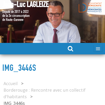
Jean-Luc LAGLEIZE
Député de 2017 à 2022
de la 2e circonscription
de Haute-Garonne
ACCUEIL
IMG_3446S
MA CANDIDATURE 2024
Accueil
>
DÉPUTÉ 2017 – 2022
Borderouge : Rencontre avec un collectif
d'habitants
>
MES ACTIONS 2017 – 2022
IMG_3446s