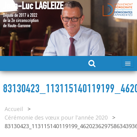
Jean-Luc LAGLEIZE
Député de 2017 à 2022
de la 2e circonscription
de Haute-Garonne
ACCUEIL
83130423_113115140119199_462
MA CANDIDATURE 2024
Accueil
>
DÉPUTÉ 2017 – 2022
Cérémonie des vœux pour l'année 2020
>
83130423_113115140119199_462023629758634393
MES ACTIONS 2017 – 2022