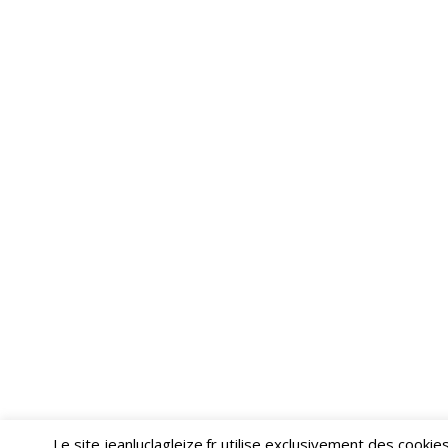
Le site jeanluclagleize.fr utilise exclusivement des cooki