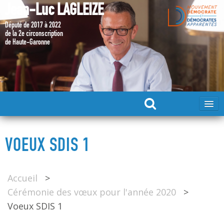
Jean-Luc LAGLEIZE
Député de 2017 à 2022
de la 2e circonscription
de Haute-Garonne
ACCUEIL
VOEUX SDIS 1
MA CANDIDATURE 2024
Accueil
>
DÉPUTÉ 2017 – 2022
Cérémonie des vœux pour l'année 2020
>
Voeux SDIS 1
MES ACTIONS 2017 – 2022