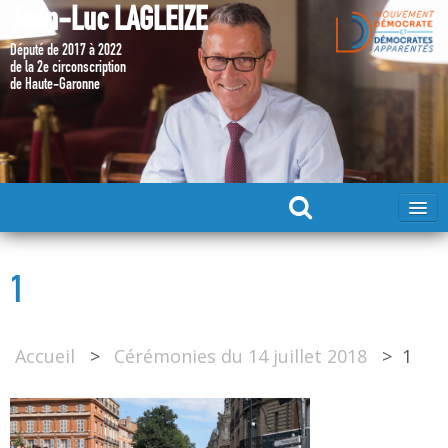
Jean-Luc LAGLEIZE
Député de 2017 à 2022
de la 2e circonscription
de Haute-Garonne
ACCUEIL
1
MA CANDIDATURE 2024
Accueil
>
Cérémonies du 14 juillet 2018
>
1
DÉPUTÉ 2017 – 2022
MES ACTIONS 2017 – 2022