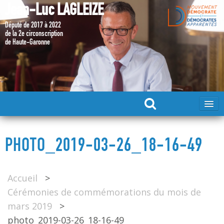
Jean-Luc LAGLEIZE
Député de 2017 à 2022
de la 2e circonscription
de Haute-Garonne
ACCUEIL
PHOTO_2019-03-26_18-16-49
MA CANDIDATURE 2024
Accueil
>
DÉPUTÉ 2017 – 2022
Cérémonies de commémorations du mois de
mars 2019
>
MES ACTIONS 2017 – 2022
photo_2019-03-26_18-16-49