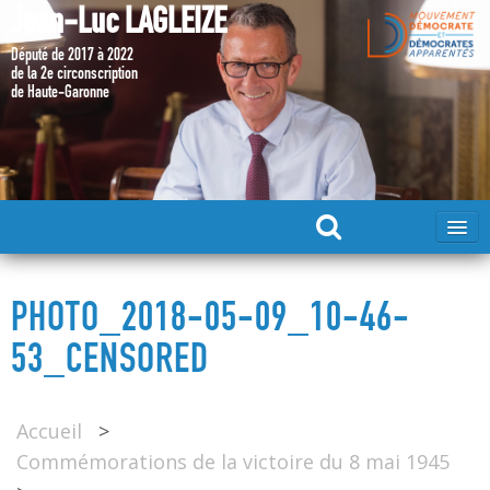
Jean-Luc LAGLEIZE
Député de 2017 à 2022
de la 2e circonscription
de Haute-Garonne
ACCUEIL
PHOTO_2018-05-09_10-46-
MA CANDIDATURE 2024
53_CENSORED
DÉPUTÉ 2017 – 2022
Accueil
>
Commémorations de la victoire du 8 mai 1945
MES ACTIONS 2017 – 2022