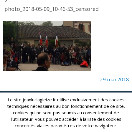
>
photo_2018-05-09_10-46-53_censored
29 mai 2018
Le site jeanluclagleize.fr utilise exclusivement des cookies
lagleize2024@gmail.com
Jean-Luc LAGLEIZE - e-mail :
techniques nécessaires au bon fonctionnement de ce site,
cookies qui ne sont pas soumis au consentement de
Mentions Légales
- Copyright © 2024. Tous droits réservés.
l'utilisateur. Vous pouvez accéder à la liste des cookies
concernés via les paramètres de votre navigateur.