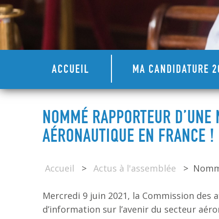
ACCUEIL
MA CANDIDATURE 2
NOMMÉ RAPPORTEUR D’UNE M
AÉRONAUTIQUE EN FRANCE !
Accueil
>
Actus à l'assemblée
>
Nommé
Mercredi 9 juin 2021, la Commission des 
d’information sur l’avenir du secteur aér