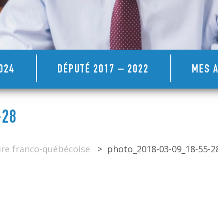
024
DÉPUTÉ 2017 – 2022
MES A
-28
re franco-québécoise
>
photo_2018-03-09_18-55-2