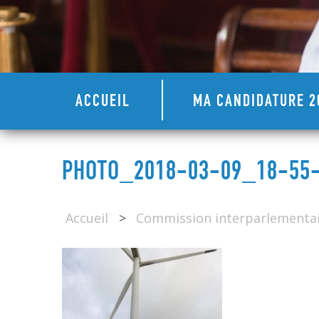
ACCUEIL
MA CANDIDATURE 2
PHOTO_2018-03-09_18-55
Accueil
>
Commission interparlementai