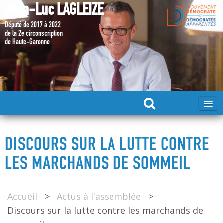
Jean-Luc LAGLEIZE
Député de 2017 à 2022
de la 2e circonscription
de Haute-Garonne
ACCUEIL
DISCOURS SUR LA LUTTE CONTRE
MA CANDIDATURE 2024
LES MARCHANDS DE SOMMEIL
DÉPUTÉ 2017 – 2022
Accueil
>
Actus à l'assemblée
>
Discours sur la lutte contre les marchands de
MES ACTIONS 2017 – 2022