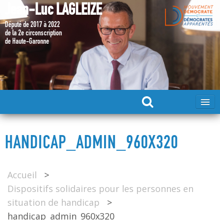
Jean-Luc LAGLEIZE
Député de 2017 à 2022
de la 2e circonscription
de Haute-Garonne
ACCUEIL
HANDICAP_ADMIN_960X320
MA CANDIDATURE 2024
Accueil
>
DÉPUTÉ 2017 – 2022
Dispositifs solidaires pour les personnes en
situation de handicap
>
MES ACTIONS 2017 – 2022
handicap_admin_960x320