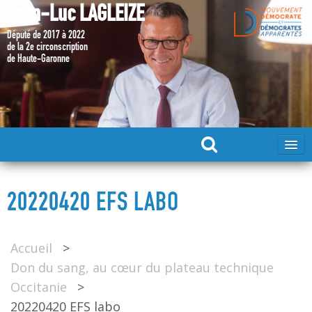
Jean-Luc LAGLEIZE
Député de 2017 à 2022
de la 2e circonscription
de Haute-Garonne
ACCUEIL
20220420 EFS LABO
MA CANDIDATURE 2024
Accueil
>
DÉPUTÉ 2017 – 2022
Don du sang, au cœur du plateau technique
Occitanie
>
MES ACTIONS 2017 – 2022
20220420 EFS labo