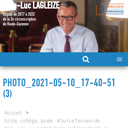
Jean-Luc LAGLEIZE
Député de 2017 à 2022
de la 2e circonscription
de Haute-Garonne
ACCUEIL
PHOTO_2021-05-10_17-40-51
MA CANDIDATURE 2024
(3)
DÉPUTÉ 2017 – 2022
Accueil
>
Ecole, collège, lycée : #SurLeTerrain de
MES ACTIONS 2017 – 2022