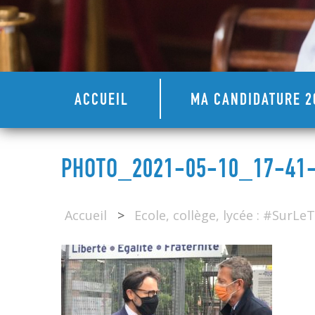
ACCUEIL
MA CANDIDATURE 2
PHOTO_2021-05-10_17-41-1
Accueil
>
Ecole, collège, lycée : #SurL