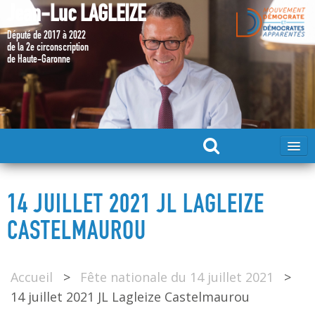
Jean-Luc LAGLEIZE
Député de 2017 à 2022
de la 2e circonscription
de Haute-Garonne
ACCUEIL
14 JUILLET 2021 JL LAGLEIZE
MA CANDIDATURE 2024
CASTELMAUROU
DÉPUTÉ 2017 – 2022
Accueil
>
Fête nationale du 14 juillet 2021
>
14 juillet 2021 JL Lagleize Castelmaurou
MES ACTIONS 2017 – 2022