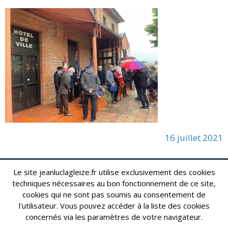
16 juillet 2021
Le site jeanluclagleize.fr utilise exclusivement des cookies
lagleize2024@gmail.com
Jean-Luc LAGLEIZE - e-mail :
techniques nécessaires au bon fonctionnement de ce site,
cookies qui ne sont pas soumis au consentement de
Mentions Légales
- Copyright © 2024. Tous droits réservés.
l'utilisateur. Vous pouvez accéder à la liste des cookies
concernés via les paramètres de votre navigateur.