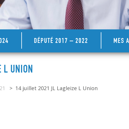
024
DÉPUTÉ 2017 – 2022
MES A
E L UNION
021
>
14 juillet 2021 JL Lagleize L Union