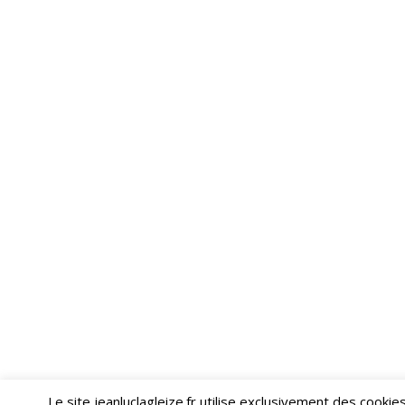
Le site jeanluclagleize.fr utilise exclusivement des cooki