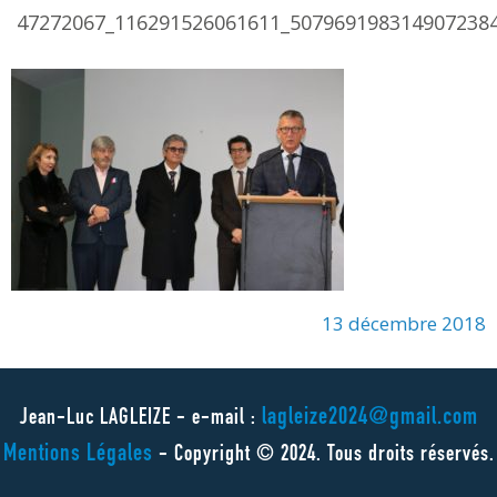
47272067_116291526061611_507969198314907238
13 décembre 2018
lagleize2024@gmail.com
Jean-Luc LAGLEIZE - e-mail :
Mentions Légales
- Copyright © 2024. Tous droits réservés.