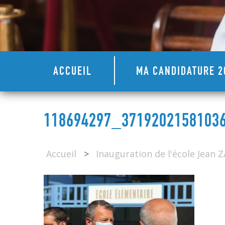
ACCUEIL
MA CANDIDATURE 2
118694297_3719202158103
Accueil
>
Inauguration de l'école Jean 