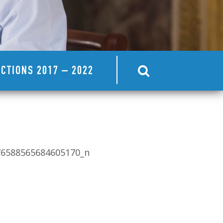
CTIONS 2017 – 2022
76588565684605170_n