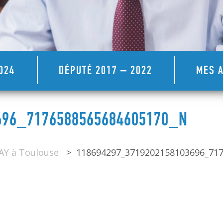
024
DÉPUTÉ 2017 – 2022
MES A
696_7176588565684605170_N
ZAY à Toulouse
>
118694297_3719202158103696_71