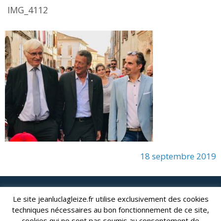
IMG_4112
18 septembre 2019
lagleize2024@gmail.com
Le site jeanluclagleize.fr utilise exclusivement des cookies
Jean-Luc LAGLEIZE - e-mail :
techniques nécessaires au bon fonctionnement de ce site,
Mentions Légales
- Copyright © 2024. Tous droits réservés.
cookies qui ne sont pas soumis au consentement de