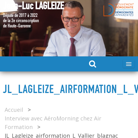
Jean-Luc LAGLEIZE
Député de 2017 à 2022
de la 2e circonscription
de Haute-Garonne
ACCUEIL
JL_LAGLEIZE_AIRFORMATION_L_
MA CANDIDATURE 2024
Accueil
>
DÉPUTÉ 2017 – 2022
Interview avec AéroMorning chez Air
Formation
>
MES ACTIONS 2017 – 2022
JL_Lagleize_airformation_L_Vallier_blagnac