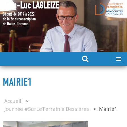
Jean-Luc LAGLEIZE
Député de 2017 à 2022
de la 2e circonscription
de Haute-Garonne
ACCUEIL
MAIRIE1
MA CANDIDATURE 2024
Accueil
>
DÉPUTÉ 2017 – 2022
Journée #SurLeTerrain à Bessières
>
Mairie1
MES ACTIONS 2017 – 2022