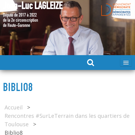
Jean-Luc LAGLEIZE
Député de 2017 à 2022
de la 2e circonscription
de Haute-Garonne
ACCUEIL
BIBLIO8
MA CANDIDATURE 2024
Accueil
>
DÉPUTÉ 2017 – 2022
Rencontres #SurLeTerrain dans les quartiers de
Toulouse
>
MES ACTIONS 2017 – 2022
Biblio8