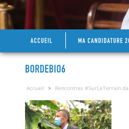
ACCUEIL
MA CANDIDATURE 2
BORDEBIO6
Accueil
>
Rencontres #SurLeTerrain dan