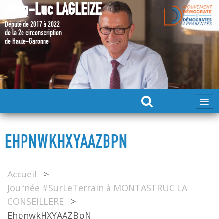
Jean-Luc LAGLEIZE
Député de 2017 à 2022
de la 2e circonscription
de Haute-Garonne
ACCUEIL
EHPNWKHXYAAZBPN
MA CANDIDATURE 2024
Accueil
>
DÉPUTÉ 2017 – 2022
Journée #SurLeTerrain à MONTASTRUC LA
CONSEILLERE
>
MES ACTIONS 2017 – 2022
EhpnwkHXYAAZBpN