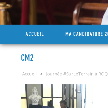
ACCUEIL
MA CANDIDATURE 2
CM2
Accueil
>
Journée #SurLeTerrain à RO