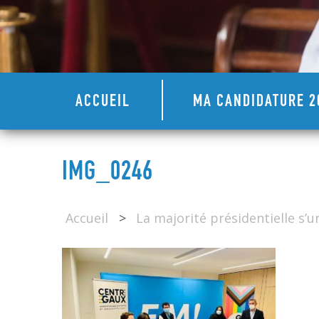
ACCUEIL
MA CANDIDATURE 2
IMG_0246
Accueil
>
La majorité présidentielle s