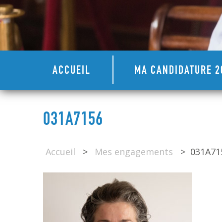
ACCUEIL
MA CANDIDATURE 2
031A7156
Accueil
>
Mes engagements
>
031A71