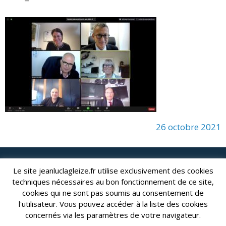
26 octobre 2021
lagleize2024@gmail.com
Le site jeanluclagleize.fr utilise exclusivement des cookies
Jean-Luc LAGLEIZE - e-mail :
techniques nécessaires au bon fonctionnement de ce site,
Mentions Légales
- Copyright © 2024. Tous droits réservés.
cookies qui ne sont pas soumis au consentement de
l'utilisateur. Vous pouvez accéder à la liste des cookies
concernés via les paramètres de votre navigateur.