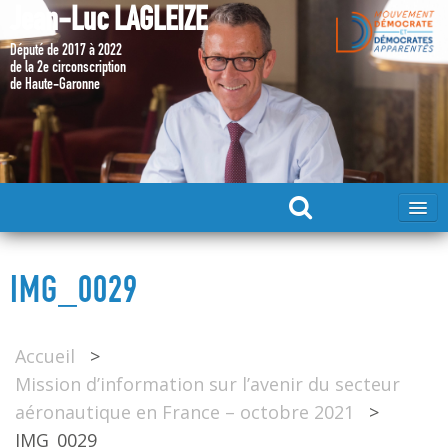
Jean-Luc LAGLEIZE
Député de 2017 à 2022
de la 2e circonscription
de Haute-Garonne
ACCUEIL
IMG_0029
MA CANDIDATURE 2024
Accueil
>
DÉPUTÉ 2017 – 2022
Mission d’information sur l’avenir du secteur
aéronautique en France – octobre 2021
>
MES ACTIONS 2017 – 2022
IMG_0029