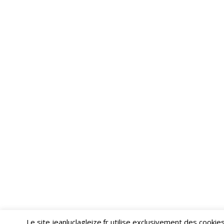
Le site jeanluclagleize.fr utilise exclusivement des cooki