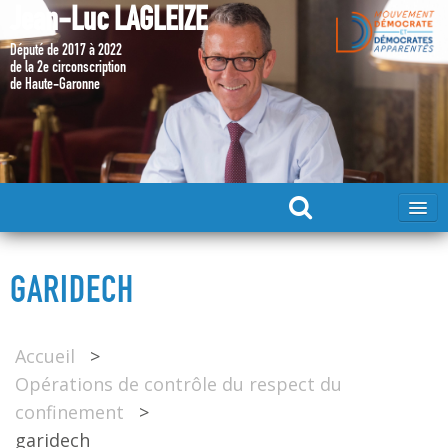
Jean-Luc LAGLEIZE
Député de 2017 à 2022
de la 2e circonscription
de Haute-Garonne
ACCUEIL
GARIDECH
MA CANDIDATURE 2024
Accueil
>
DÉPUTÉ 2017 – 2022
Opérations de contrôle du respect du
confinement
>
MES ACTIONS 2017 – 2022
garidech