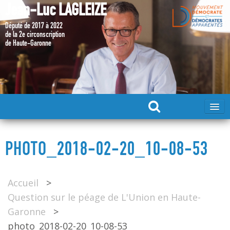
Jean-Luc LAGLEIZE
Député de 2017 à 2022
de la 2e circonscription
de Haute-Garonne
ACCUEIL
PHOTO_2018-02-20_10-08-53
MA CANDIDATURE 2024
Accueil
>
DÉPUTÉ 2017 – 2022
Question sur le péage de L'Union en Haute-
Garonne
>
MES ACTIONS 2017 – 2022
photo_2018-02-20_10-08-53