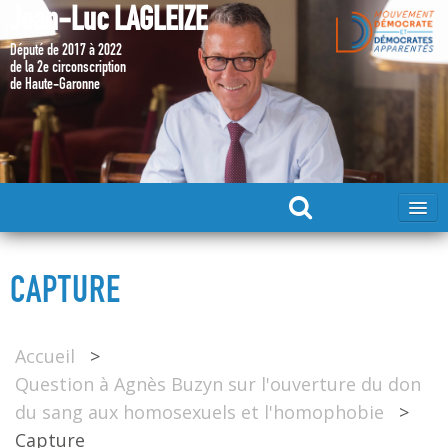
Jean-Luc LAGLEIZE
Député de 2017 à 2022
de la 2e circonscription
de Haute-Garonne
ACCUEIL
CAPTURE
MA CANDIDATURE 2024
Accueil
>
DÉPUTÉ 2017 – 2022
Question à Agnès Buzyn sur l'ouverture du don
du sang aux homosexuels et l'homophobie
>
MES ACTIONS 2017 – 2022
Capture