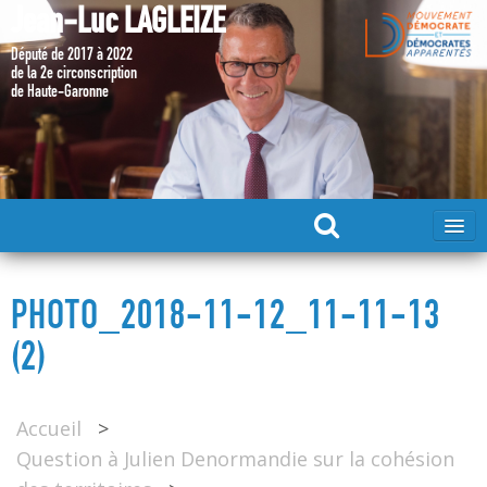
Jean-Luc LAGLEIZE
Député de 2017 à 2022
de la 2e circonscription
de Haute-Garonne
ACCUEIL
PHOTO_2018-11-12_11-11-13
MA CANDIDATURE 2024
(2)
DÉPUTÉ 2017 – 2022
Accueil
>
Question à Julien Denormandie sur la cohésion
MES ACTIONS 2017 – 2022