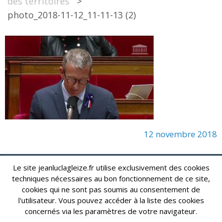
des territoires
>
photo_2018-11-12_11-11-13 (2)
12 novembre 2018
Le site jeanluclagleize.fr utilise exclusivement des cookies
lagleize2024@gmail.com
Jean-Luc LAGLEIZE - e-mail :
techniques nécessaires au bon fonctionnement de ce site,
cookies qui ne sont pas soumis au consentement de
Mentions Légales
- Copyright © 2024. Tous droits réservés.
l'utilisateur. Vous pouvez accéder à la liste des cookies
concernés via les paramètres de votre navigateur.