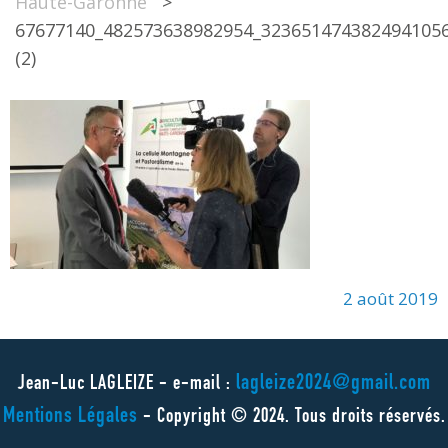
Haute-Garonne
>
67677140_482573638982954_323651474382494105
(2)
2 août 2019
lagleize2024@gmail.com
Jean-Luc LAGLEIZE - e-mail :
Mentions Légales
- Copyright © 2024. Tous droits réservés.