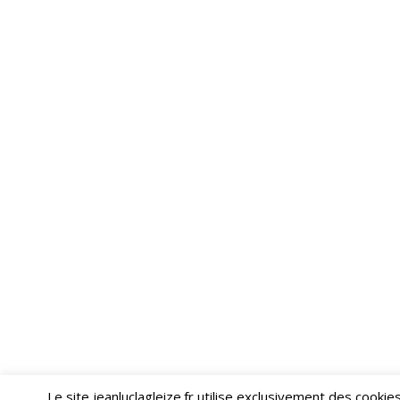
Le site jeanluclagleize.fr utilise exclusivement des cooki