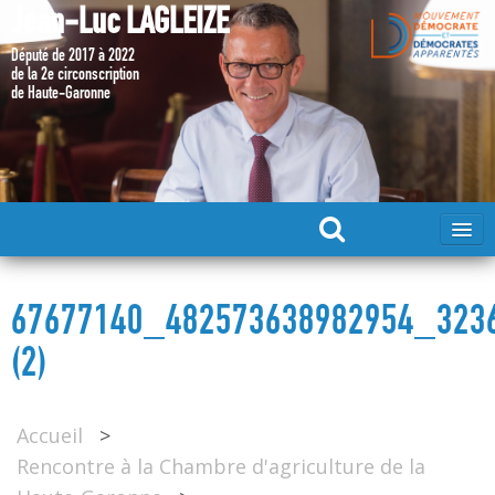
Jean-Luc LAGLEIZE
Député de 2017 à 2022
de la 2e circonscription
de Haute-Garonne
ACCUEIL
67677140_482573638982954_323
MA CANDIDATURE 2024
(2)
DÉPUTÉ 2017 – 2022
Accueil
>
Rencontre à la Chambre d'agriculture de la
MES ACTIONS 2017 – 2022