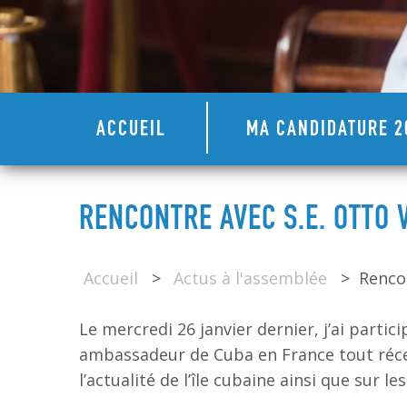
ACCUEIL
MA CANDIDATURE 2
RENCONTRE AVEC S.E. OTTO 
Accueil
>
Actus à l'assemblée
>
Renco
Le mercredi 26 janvier dernier, j’ai parti
ambassadeur de Cuba en France tout réc
l’actualité de l’île cubaine ainsi que sur 